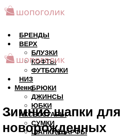
БРЕНДЫ
ВЕРХ
БЛУЗКИ
КОФТЫ
ФУТБОЛКИ
НИЗ
Меню
БРЮКИ
ДЖИНСЫ
ЮБКИ
Зимние шапки для
АКCЕССУАРЫ
СУМКИ
новорожденных
ШАПКИ/ШАРФЫ