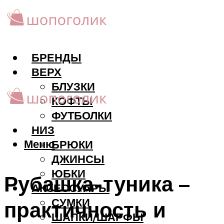
БРЕНДЫ
ВЕРХ
БЛУЗКИ
КОФТЫ
ФУТБОЛКИ
НИЗ
Меню
БРЮКИ
ДЖИНСЫ
ЮБКИ
Рубашка-туника –
АКCЕССУАРЫ
СУМКИ
практичность и
ШАПКИ/ШАРФЫ