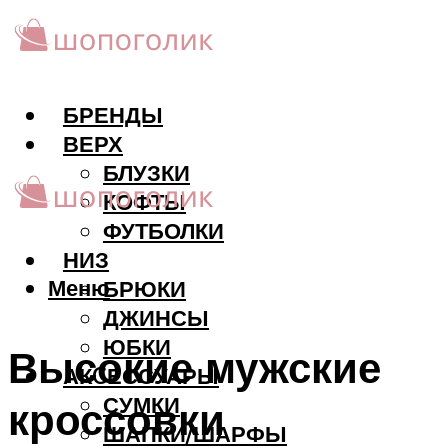
БРЕНДЫ
ВЕРХ
БЛУЗКИ
КОФТЫ
ФУТБОЛКИ
НИЗ
Меню
БРЮКИ
ДЖИНСЫ
ЮБКИ
Высокие мужские
АКCЕССУАРЫ
СУМКИ
кроссовки
ШАПКИ/ШАРФЫ