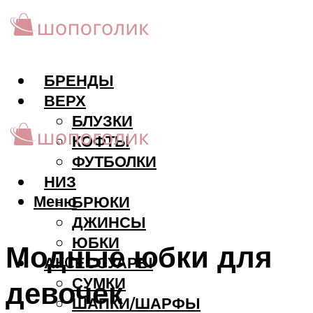
БРЕНДЫ
ВЕРХ
БЛУЗКИ
КОФТЫ
ФУТБОЛКИ
НИЗ
Меню
БРЮКИ
ДЖИНСЫ
ЮБКИ
Модные юбки для
АКCЕССУАРЫ
СУМКИ
девочек
ШАПКИ/ШАРФЫ