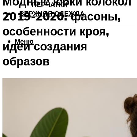
Модные юбки колокол
ПЕРЧАТКИ
2019-2020: фасоны,
ВЕРХНЯЯ ОДЕЖДА
особенности кроя,
Меню
идеи создания
образов