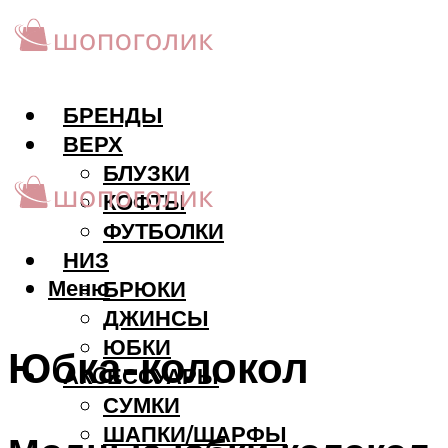
БРЕНДЫ
ВЕРХ
БЛУЗКИ
КОФТЫ
ФУТБОЛКИ
НИЗ
Меню
БРЮКИ
ДЖИНСЫ
ЮБКИ
Юбка-колокол
АКCЕССУАРЫ
СУМКИ
ШАПКИ/ШАРФЫ