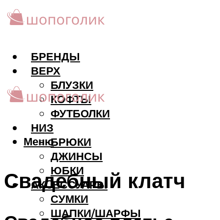
БРЕНДЫ
ВЕРХ
БЛУЗКИ
КОФТЫ
ФУТБОЛКИ
НИЗ
Меню
БРЮКИ
ДЖИНСЫ
ЮБКИ
Свадебный клатч
АКCЕССУАРЫ
СУМКИ
ШАПКИ/ШАРФЫ