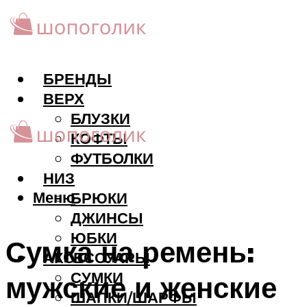
БРЕНДЫ
ВЕРХ
БЛУЗКИ
КОФТЫ
ФУТБОЛКИ
НИЗ
Меню
БРЮКИ
ДЖИНСЫ
ЮБКИ
Сумка на ремень:
АКCЕССУАРЫ
СУМКИ
мужские и женские
ШАПКИ/ШАРФЫ