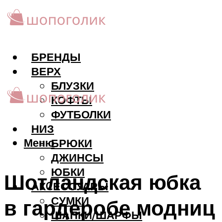
БРЕНДЫ
ВЕРХ
БЛУЗКИ
КОФТЫ
ФУТБОЛКИ
НИЗ
Меню
БРЮКИ
ДЖИНСЫ
ЮБКИ
Шотландская юбка
АКCЕССУАРЫ
СУМКИ
в гардеробе модниц
ШАПКИ/ШАРФЫ