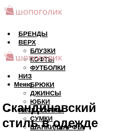
БРЕНДЫ
ВЕРХ
БЛУЗКИ
КОФТЫ
ФУТБОЛКИ
НИЗ
Меню
БРЮКИ
ДЖИНСЫ
ЮБКИ
Скандинавский
АКCЕССУАРЫ
СУМКИ
стиль в одежде
ШАПКИ/ШАРФЫ