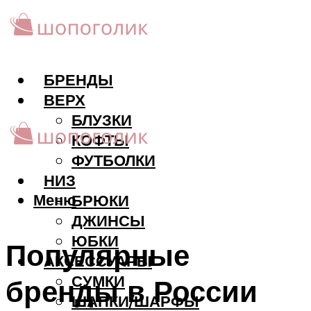
БРЕНДЫ
ВЕРХ
БЛУЗКИ
КОФТЫ
ФУТБОЛКИ
НИЗ
Меню
БРЮКИ
ДЖИНСЫ
ЮБКИ
Популярные
АКCЕССУАРЫ
СУМКИ
бренды в России
ШАПКИ/ШАРФЫ