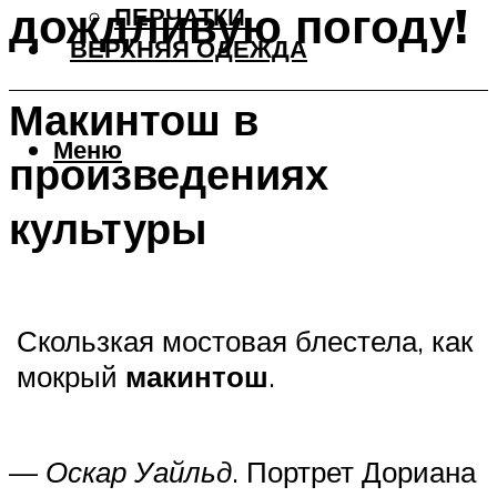
дождливую погоду!
ПЕРЧАТКИ
ВЕРХНЯЯ ОДЕЖДА
Макинтош в
Меню
произведениях
культуры
Скользкая мостовая блестела, как
мокрый
макинтош
.
—
Оскар Уайльд
. Портрет Дориана