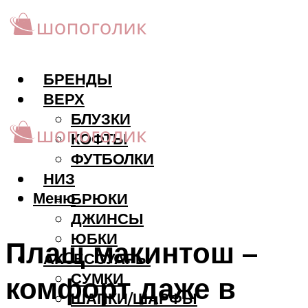
БРЕНДЫ
ВЕРХ
БЛУЗКИ
КОФТЫ
ФУТБОЛКИ
НИЗ
Меню
БРЮКИ
ДЖИНСЫ
ЮБКИ
Плащ макинтош –
АКCЕССУАРЫ
СУМКИ
комфорт даже в
ШАПКИ/ШАРФЫ