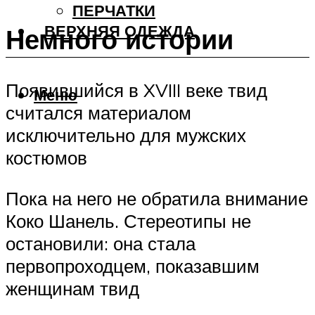
ПЕРЧАТКИ
ВЕРХНЯЯ ОДЕЖДА
Немного истории
Появившийся в XVIII веке твид
Меню
считался материалом
исключительно для мужских
костюмов
Пока на него не обратила внимание
Коко Шанель. Стереотипы не
остановили: она стала
первопроходцем, показавшим
женщинам твид