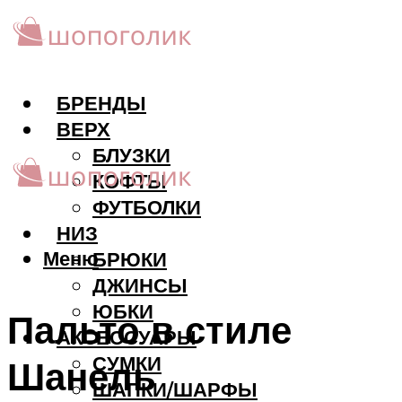
БРЕНДЫ
ВЕРХ
БЛУЗКИ
КОФТЫ
ФУТБОЛКИ
НИЗ
Меню
БРЮКИ
ДЖИНСЫ
ЮБКИ
Пальто в стиле
АКCЕССУАРЫ
СУМКИ
Шанель
ШАПКИ/ШАРФЫ