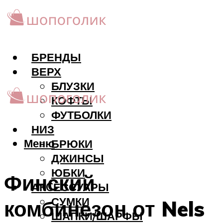
БРЕНДЫ
ВЕРХ
БЛУЗКИ
КОФТЫ
ФУТБОЛКИ
НИЗ
Меню
БРЮКИ
ДЖИНСЫ
ЮБКИ
Финский
АКCЕССУАРЫ
СУМКИ
комбинезон от Nels
ШАПКИ/ШАРФЫ