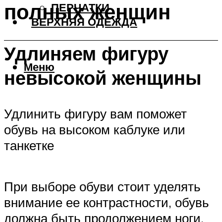
полных женщин
ПЕРЧАТКИ
ВЕРХНЯЯ ОДЕЖДА
Удлиняем фигуру
Меню
невысокой женщины
Удлинить фигуру вам поможет
обувь на высоком каблуке или
танкетке
При выборе обуви стоит уделять
внимание ее контрастности, обувь
должна быть продолжением ноги,