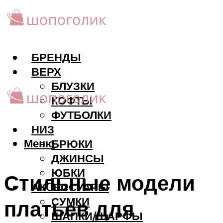
БРЕНДЫ
ВЕРХ
БЛУЗКИ
КОФТЫ
ФУТБОЛКИ
НИЗ
Меню
БРЮКИ
ДЖИНСЫ
ЮБКИ
Стильные модели
АКCЕССУАРЫ
СУМКИ
платьев для
ШАПКИ/ШАРФЫ