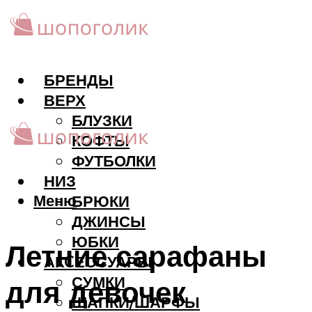
БРЕНДЫ
ВЕРХ
БЛУЗКИ
КОФТЫ
ФУТБОЛКИ
НИЗ
Меню
БРЮКИ
ДЖИНСЫ
ЮБКИ
Летние сарафаны
АКCЕССУАРЫ
СУМКИ
для девочек
ШАПКИ/ШАРФЫ