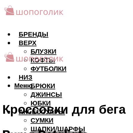
БРЕНДЫ
ВЕРХ
БЛУЗКИ
КОФТЫ
ФУТБОЛКИ
НИЗ
Меню
БРЮКИ
ДЖИНСЫ
ЮБКИ
Кроссовки для бега
АКCЕССУАРЫ
СУМКИ
ШАПКИ/ШАРФЫ