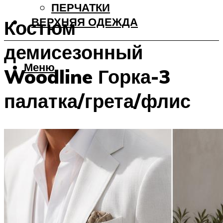
ПЕРЧАТКИ
ВЕРХНЯЯ ОДЕЖДА
Костюм
демисезонный
Меню
Woodline Горка-3
палатка/грета/флис