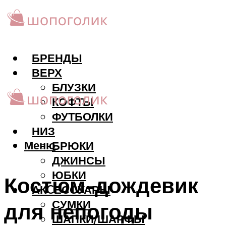
БРЕНДЫ
ВЕРХ
БЛУЗКИ
КОФТЫ
ФУТБОЛКИ
НИЗ
Меню
БРЮКИ
ДЖИНСЫ
ЮБКИ
Костюм-дождевик
АКCЕССУАРЫ
СУМКИ
для непогоды
ШАПКИ/ШАРФЫ