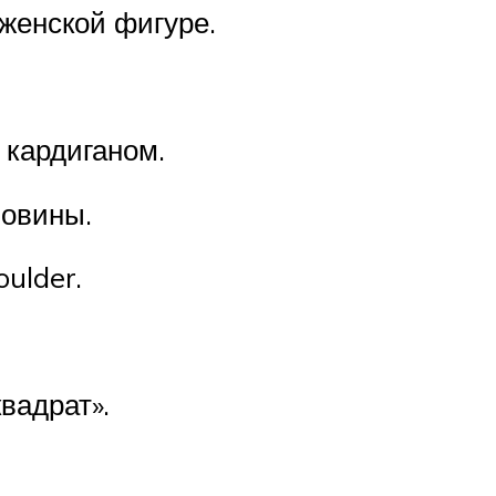
 женской фигуре.
 кардиганом.
ловины.
ulder.
вадрат».