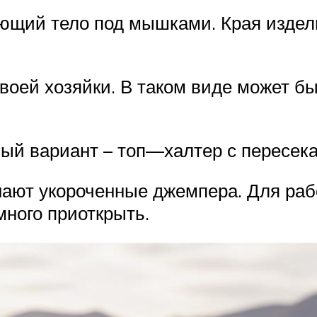
гающий тело под мышками. Края изд
своей хозяйки. В таком виде может б
ный вариант – топ—халтер с пересе
ают укороченные джемпера. Для раб
много приоткрыть.