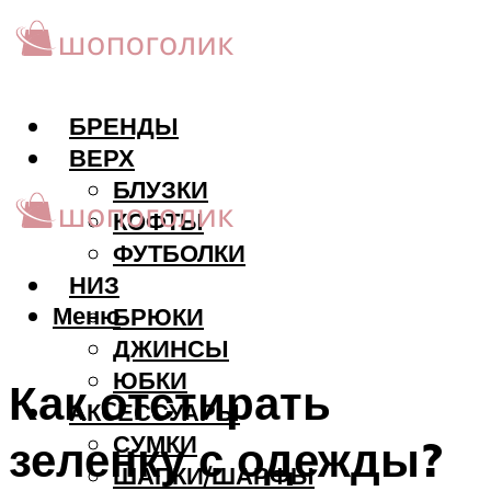
БРЕНДЫ
ВЕРХ
БЛУЗКИ
КОФТЫ
ФУТБОЛКИ
НИЗ
Меню
БРЮКИ
ДЖИНСЫ
ЮБКИ
Как отстирать
АКCЕССУАРЫ
СУМКИ
зеленку с одежды?
ШАПКИ/ШАРФЫ