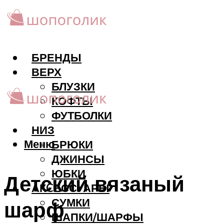
БРЕНДЫ
ВЕРХ
БЛУЗКИ
КОФТЫ
ФУТБОЛКИ
НИЗ
Меню
БРЮКИ
ДЖИНСЫ
ЮБКИ
Детский вязаный
АКCЕССУАРЫ
СУМКИ
шарф
ШАПКИ/ШАРФЫ