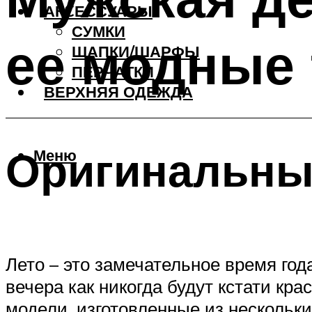
АКCЕССУАРЫ
СУМКИ
ее модные
ШАПКИ/ШАРФЫ
ПЕРЧАТКИ
ВЕРХНЯЯ ОДЕЖДА
Оригинальны
Меню
Лето – это замечательное время год
вечера как никогда будут кстати кр
модели, изготовленные из нескольки