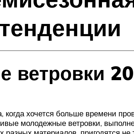
 тенденции
е ветровки 2
а, когда хочется больше времени про
асивые молодежные ветровки, выполне
х разных материалов, пригодятся не 