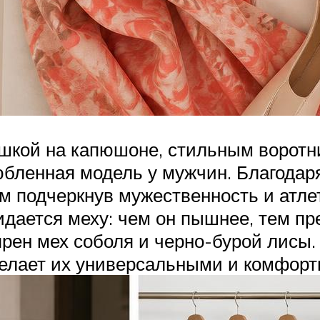
ушкой на капюшоне, стильным воротн
бленная модель у мужчин. Благодаря
мым подчеркнув мужественность и атл
идается меху: чем он пышнее, тем пр
ярен мех соболя и черно-бурой лисы
делает их универсальными и комфорт