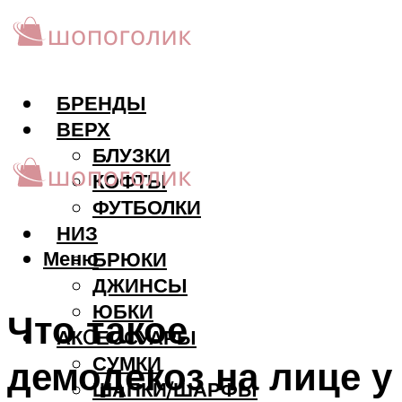
БРЕНДЫ
ВЕРХ
БЛУЗКИ
КОФТЫ
ФУТБОЛКИ
НИЗ
Меню
БРЮКИ
ДЖИНСЫ
ЮБКИ
Что такое
АКCЕССУАРЫ
СУМКИ
демодекоз на лице у
ШАПКИ/ШАРФЫ