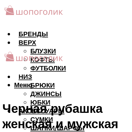
БРЕНДЫ
ВЕРХ
БЛУЗКИ
КОФТЫ
ФУТБОЛКИ
НИЗ
Меню
БРЮКИ
ДЖИНСЫ
ЮБКИ
Черная рубашка
АКCЕССУАРЫ
СУМКИ
женская и мужская
ШАПКИ/ШАРФЫ