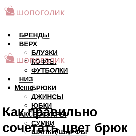
БРЕНДЫ
ВЕРХ
БЛУЗКИ
КОФТЫ
ФУТБОЛКИ
НИЗ
Меню
БРЮКИ
ДЖИНСЫ
ЮБКИ
Как правильно
АКCЕССУАРЫ
СУМКИ
сочетать цвет брюк
ШАПКИ/ШАРФЫ